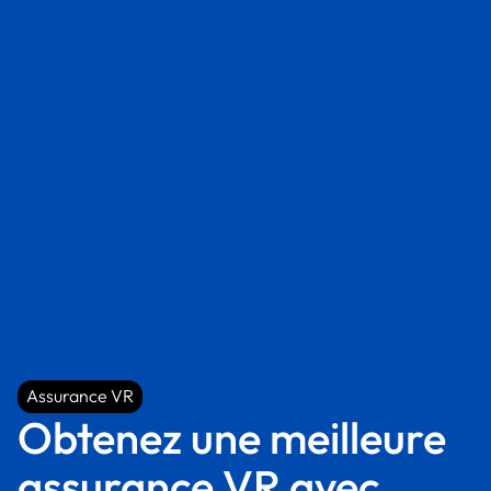
Assurance VR
Assurance VR
Obtenez une meilleure
assurance VR avec