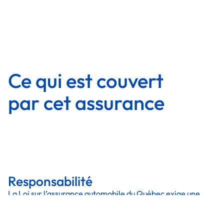
Couvertures
Couvertures
Ce qui est couvert
par cet assurance
Responsabilité
La Loi sur l’assurance automobile du Québec exige une
garantie de responsabilité civile d’au moins 50 000 $, qui
peut vous protéger contre les réclamations en
responsabilité civile si vous êtes tenu responsable des