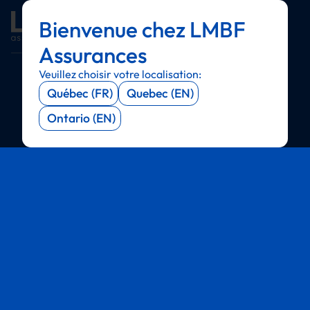
Bienvenue chez LMBF
Menu
Menu
Menu
Menu
Assurances
Veuillez choisir votre localisation:
Québec (FR)
Quebec (EN)
Ontario (EN)