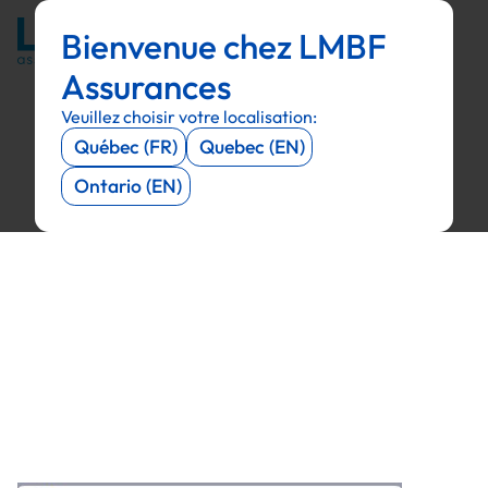
Bienvenue chez LMBF
Menu
Menu
Menu
Menu
Assurances
Veuillez choisir votre localisation:
Québec (FR)
Quebec (EN)
Ontario (EN)