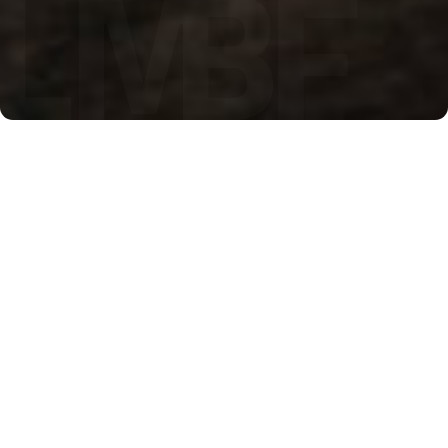
?
Qu’est-ce que
l’assurance RCG?