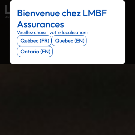
Bienvenue chez LMBF
Menu
Menu
Menu
Menu
Assurances
Veuillez choisir votre localisation:
Québec (FR)
Quebec (EN)
Ontario (EN)