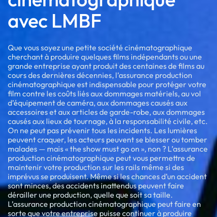
avec LMBF
Que vous soyez une petite société cinématographique
cherchant à produire quelques films indépendants ou une
grande entreprise ayant produit des centaines de films au
cours des dernières décennies, l’assurance production
cinématographique est indispensable pour protéger votre
film contre les coûts liés aux dommages matériels, au vol
d’équipement de caméra, aux dommages causés aux
accessoires et aux articles de garde-robe, aux dommages
causés aux lieux de tournage, à la responsabilité civile, etc.
On ne peut pas prévenir tous les incidents. Les lumières
peuvent craquer, les acteurs peuvent se blesser ou tomber
malades — mais « the show must go on », non ? L’assurance
production cinématographique peut vous permettre de
maintenir votre production sur les rails même si des
imprévus se produisent. Même si les chances d’un accident
sont minces, des accidents inattendus peuvent faire
dérailler une production, quelle que soit sa taille.
L’assurance production cinématographique peut faire en
sorte que votre entreprise puisse continuer à produire