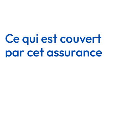
Couvertures
Couvertures
Ce qui est couvert
par cet assurance
Responsabilité
Sans une solide assurance tournage établie au préalable,
votre production peut être poursuivie en justice, tant au
pénal qu’au civil. Ces coûts peuvent mettre en faillite une
société de production de toute taille. L’assurance
production cinématographique peut couvrir les frais
juridiques tels que les frais de défense, les jugements et les