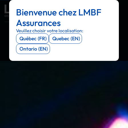
Bienvenue chez LMBF
Menu
Menu
Menu
Menu
Assurances
Veuillez choisir votre localisation:
Québec (FR)
Quebec (EN)
Ontario (EN)