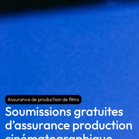
Assurance de production de films
Assurance de production de films
Soumissions gratuites
d’assurance production
cinématographique