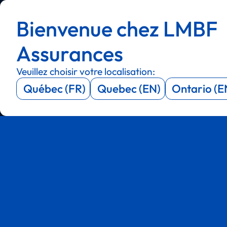
Menu
Menu
Bienvenue chez LMBF
Menu
Menu
Assurances
Veuillez choisir votre localisation:
Québec (FR)
Quebec (EN)
Ontario (E